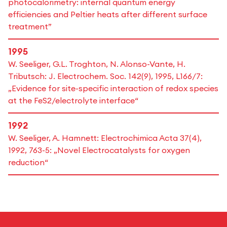
photocalorimetry: internal quantum energy
efficiencies and Peltier heats after different surface
treatment”
1995
W. Seeliger, G.L. Troghton, N. Alonso-Vante, H.
Tributsch: J. Electrochem. Soc. 142(9), 1995, L166/7:
„Evidence for site-specific interaction of redox species
at the FeS2/electrolyte interface“
1992
W. Seeliger, A. Hamnett: Electrochimica Acta 37(4),
1992, 763-5: „Novel Electrocatalysts for oxygen
reduction“