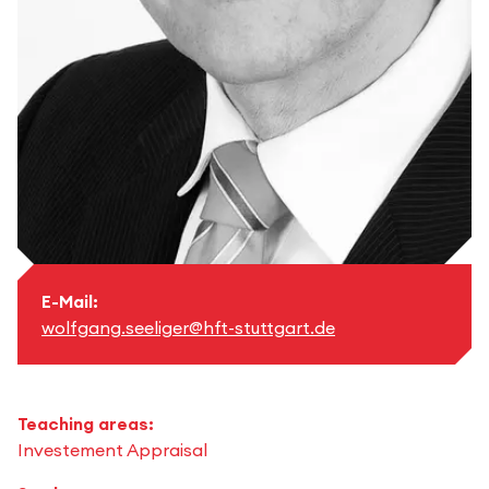
E-Mail:
wolfgang.seeliger@hft-stuttgart.de
Teaching areas:
Investement Appraisal